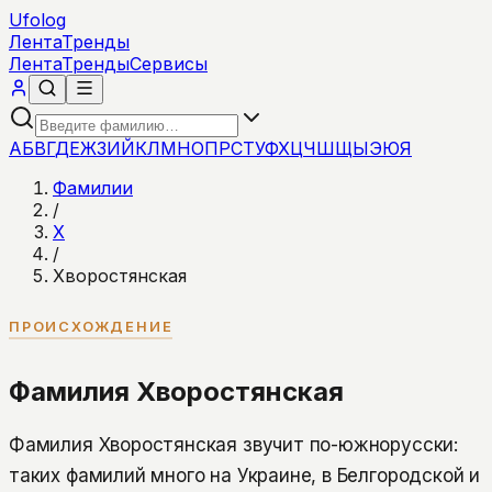
Ufolog
Лента
Тренды
Лента
Тренды
Сервисы
А
Б
В
Г
Д
Е
Ж
З
И
Й
К
Л
М
Н
О
П
Р
С
Т
У
Ф
Х
Ц
Ч
Ш
Щ
Ы
Э
Ю
Я
Фамилии
/
Х
/
Хворостянская
ПРОИСХОЖДЕНИЕ
Фамилия Хворостянская
Фамилия Хворостянская звучит по-южнорусски:
таких фамилий много на Украине, в Белгородской и