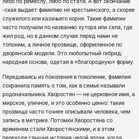
либо по ремеслу, либо по стати. А вот окончание
-ская выдает фамилию не крестьянского, а скорее
служилого или казачьего корня. Такие фамилии
часто получали по названию хутора или села, где
жил род, но в данном случае перед нами не
топоним, а личное прозвище, оформленное по
дворянской модели. Это любопытный гибрид:
народная основа, одетая в «благородную» форму.
Передаваясь из поколения в поколение, фамилия
сохранила память о том, как в семье называли
родоначальника. Хворостян — не церковное имя, а
мирское, уличное, и это особенно ценно: такие
прозвища часто точнее описывали человека, чем
запись в метрике. Потомки Хворостяна со
временем стали Хворостянскими, и в этом
переходе слышна история целой эпохи, когда