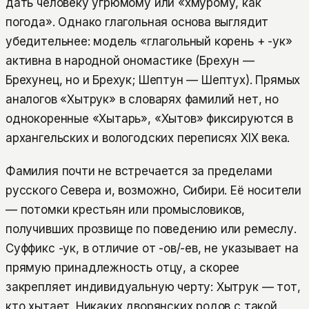
дать человеку угрюмому или «хмурому, как
погода». Однако глагольная основа выглядит
убедительнее: модель «глагольный корень + -ук»
активна в народной ономастике (Брехун —
Брехунец, но и Брехук; Шептун — Шептух). Прямых
аналогов «Хытрук» в словарях фамилий нет, но
однокоренные «Хытарь», «Хытов» фиксируются в
архангельских и вологодских переписях XIX века.
Фамилия почти не встречается за пределами
русского Севера и, возможно, Сибири. Её носители
— потомки крестьян или промысловиков,
получивших прозвище по поведению или ремеслу.
Суффикс -ук, в отличие от -ов/-ев, не указывает на
прямую принадлежность отцу, а скорее
закрепляет индивидуальную черту: Хытрук — тот,
кто хытает. Никаких дворянских родов с такой