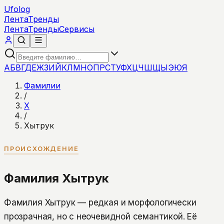
Ufolog
Лента
Тренды
Лента
Тренды
Сервисы
А
Б
В
Г
Д
Е
Ж
З
И
Й
К
Л
М
Н
О
П
Р
С
Т
У
Ф
Х
Ц
Ч
Ш
Щ
Ы
Э
Ю
Я
Фамилии
/
Х
/
Хытрук
ПРОИСХОЖДЕНИЕ
Фамилия Хытрук
Фамилия Хытрук — редкая и морфологически
прозрачная, но с неочевидной семантикой. Её