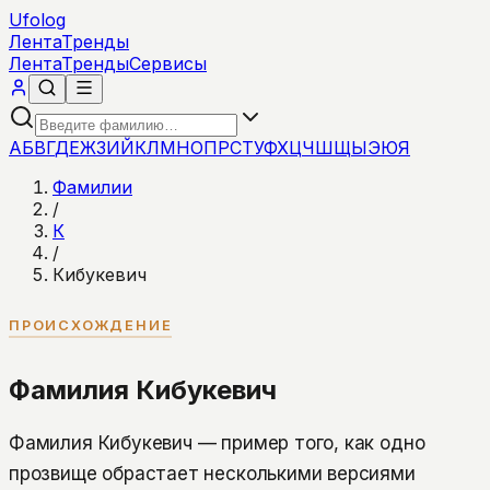
Ufolog
Лента
Тренды
Лента
Тренды
Сервисы
А
Б
В
Г
Д
Е
Ж
З
И
Й
К
Л
М
Н
О
П
Р
С
Т
У
Ф
Х
Ц
Ч
Ш
Щ
Ы
Э
Ю
Я
Фамилии
/
К
/
Кибукевич
ПРОИСХОЖДЕНИЕ
Фамилия Кибукевич
Фамилия Кибукевич — пример того, как одно
прозвище обрастает несколькими версиями