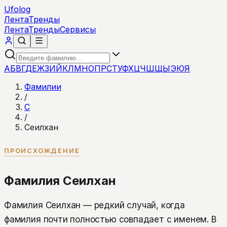
Ufolog
Лента
Тренды
Лента
Тренды
Сервисы
А
Б
В
Г
Д
Е
Ж
З
И
Й
К
Л
М
Н
О
П
Р
С
Т
У
Ф
Х
Ц
Ч
Ш
Щ
Ы
Э
Ю
Я
Фамилии
/
С
/
Сеилхан
ПРОИСХОЖДЕНИЕ
Фамилия Сеилхан
Фамилия Сеилхан — редкий случай, когда
фамилия почти полностью совпадает с именем. В