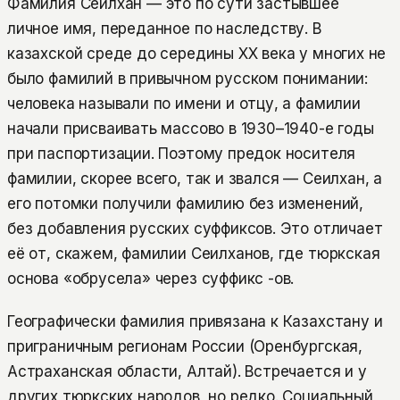
Фамилия Сеилхан — это по сути застывшее
личное имя, переданное по наследству. В
казахской среде до середины XX века у многих не
было фамилий в привычном русском понимании:
человека называли по имени и отцу, а фамилии
начали присваивать массово в 1930–1940-е годы
при паспортизации. Поэтому предок носителя
фамилии, скорее всего, так и звался — Сеилхан, а
его потомки получили фамилию без изменений,
без добавления русских суффиксов. Это отличает
её от, скажем, фамилии Сеилханов, где тюркская
основа «обрусела» через суффикс -ов.
Географически фамилия привязана к Казахстану и
приграничным регионам России (Оренбургская,
Астраханская области, Алтай). Встречается и у
других тюркских народов, но редко. Социальный