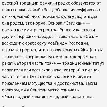
русской традиции фамилии редко образуются от
полных личных имён без добавления суффиксов (-
ов, -ин, -ский), но в тюркских культурах, откуда
она родом, это норма. Основа «Сеилхан» —
составное имя, распространённое у казахов и
других тюркских народов. Первая часть «Сеил»
восходит к арабскому «саййид» (господин,
потомок пророка) или к тюркскому «сейіл» (поток,
течение — в переносном смысле «щедрый, как
река»). Вторая часть «хан» — традиционный титул
правителя или военачальника, который в именах
часто теряет буквальное значение и служит
пожеланием могущества и достоинства. Таким
образом, имя Сеилхан могло означать
«благородный хан» или «щедрый правитель».