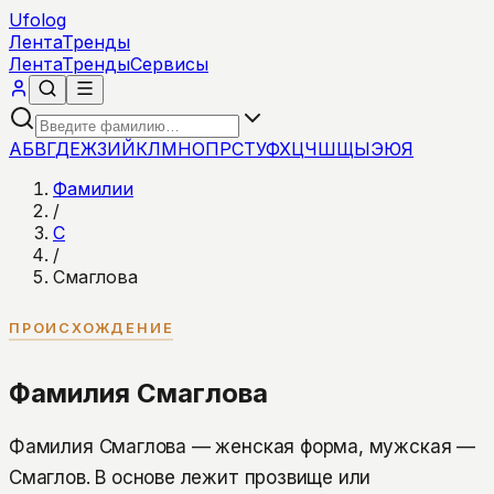
Ufolog
Лента
Тренды
Лента
Тренды
Сервисы
А
Б
В
Г
Д
Е
Ж
З
И
Й
К
Л
М
Н
О
П
Р
С
Т
У
Ф
Х
Ц
Ч
Ш
Щ
Ы
Э
Ю
Я
Фамилии
/
С
/
Смаглова
ПРОИСХОЖДЕНИЕ
Фамилия Смаглова
Фамилия Смаглова — женская форма, мужская —
Смаглов. В основе лежит прозвище или