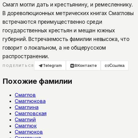
Смагл могли дать и крестьянину, и ремесленнику.
В дореволюционных метрических книгах Смагловы
встречаются преимущественно среди
государственных крестьян и мещан южных
губерний. Встречаемость фамилии невысока, что
говорит о локальном, а не общерусском
распространении.
Telegram
ВКонтакте
Ссылка
ПОДЕЛИТЬСЯ
Похожие фамилии
Смаглов
Смаглюкова
Смаглина
Смагловская
Смаглий
Смаглюк
Смаглюков
Смагленко