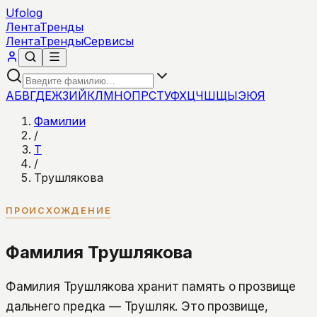
Ufolog
Лента
Тренды
Лента
Тренды
Сервисы
А
Б
В
Г
Д
Е
Ж
З
И
Й
К
Л
М
Н
О
П
Р
С
Т
У
Ф
Х
Ц
Ч
Ш
Щ
Ы
Э
Ю
Я
Фамилии
/
Т
/
Трушлякова
ПРОИСХОЖДЕНИЕ
Фамилия Трушлякова
Фамилия Трушлякова хранит память о прозвище
дальнего предка — Трушляк. Это прозвище,