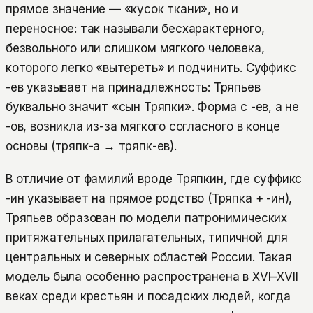
прямое значение — «кусок ткани», но и
переносное: так называли бесхарактерного,
безвольного или слишком мягкого человека,
которого легко «вытереть» и подчинить. Суффикс
-ев указывает на принадлежность: Тряпьев
буквально значит «сын Тряпки». Форма с -ев, а не
-ов, возникла из-за мягкого согласного в конце
основы (тряпк-а → тряпк-ев).
В отличие от фамилий вроде Тряпкин, где суффикс
-ин указывает на прямое родство (Тряпка + -ин),
Тряпьев образован по модели патронимических
притяжательных прилагательных, типичной для
центральных и северных областей России. Такая
модель была особенно распространена в XVI–XVII
веках среди крестьян и посадских людей, когда