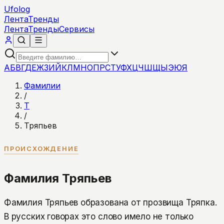
Ufolog
Лента
Тренды
Лента
Тренды
Сервисы
А
Б
В
Г
Д
Е
Ж
З
И
Й
К
Л
М
Н
О
П
Р
С
Т
У
Ф
Х
Ц
Ч
Ш
Щ
Ы
Э
Ю
Я
Фамилии
/
Т
/
Тряпьев
ПРОИСХОЖДЕНИЕ
Фамилия Тряпьев
Фамилия Тряпьев образована от прозвища Тряпка.
В русских говорах это слово имело не только