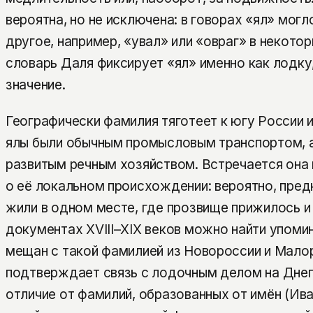
вероятна, но не исключена: в говорах «ял» могл
другое, например, «увал» или «овраг» в некотор
словарь Даля фиксирует «ял» именно как лодку,
значение.
Географически фамилия тяготеет к югу России 
ялы были обычным промысловым транспортом, а
развитым речным хозяйством. Встречается она 
о её локальном происхождении: вероятно, пред
жили в одном месте, где прозвище прижилось и
документах XVIII–XIX веков можно найти упомин
мещан с такой фамилией из Новороссии и Малор
подтверждает связь с лодочным делом на Днеп
отличие от фамилий, образованных от имён (Ива