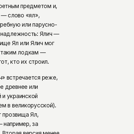
кретным предметом и,
 — слово «ял»,
гребную или парусно-
инадлежность: Ялич —
ище Ял или Ялич мог
к таким лодкам —
от, кто их строил.
ч» встречается реже,
ее древнее или
 и украинской
ем в великорусской).
т прозвища Ял,
 например, за
. Вторая версия менее