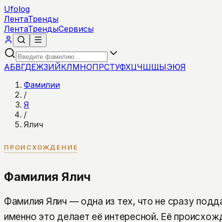
Ufolog
Лента
Тренды
Лента
Тренды
Сервисы
А
Б
В
Г
Д
Е
Ж
З
И
Й
К
Л
М
Н
О
П
Р
С
Т
У
Ф
Х
Ц
Ч
Ш
Щ
Ы
Э
Ю
Я
Фамилии
/
Я
/
Ялич
ПРОИСХОЖДЕНИЕ
Фамилия Ялич
Фамилия Ялич — одна из тех, что не сразу подд
именно это делает её интересной. Её происхожд