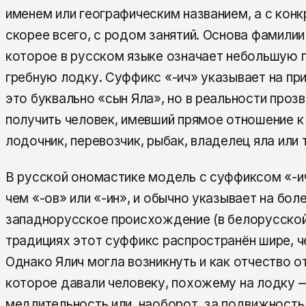
именем или географическим названием, а с кон
скорее всего, с родом занятий. Основа фамилии
которое в русском языке означает небольшую 
гребную лодку. Суффикс «-ич» указывает на пр
это буквально «сын Яла», но в реальности прозв
получить человек, имевший прямое отношение 
лодочник, перевозчик, рыбак, владелец яла или т
В русской ономастике модель с суффиксом «-и
чем «-ов» или «-ин», и обычно указывает на бол
западнорусское происхождение (в белорусской
традициях этот суффикс распространён шире, ч
Однако Ялич могла возникнуть и как отчество о
которое давали человеку, похожему на лодку —
медлительность или, наоборот, за подвижность