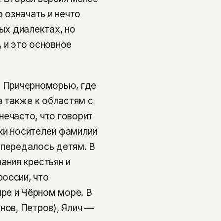
о означать и нечто
ых диалектах, но
 и это основное
и Причерноморью, где
 также к областям с
нечасто, что говорит
ки носителей фамилии
 передалось детям. В
ания крестьян и
оссии, что
ре и Чёрном море. В
нов, Петров), Ялич —