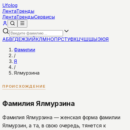
Ufolog
Лента
Тренды
Лента
Тренды
Сервисы
А
Б
В
Г
Д
Е
Ж
З
И
Й
К
Л
М
Н
О
П
Р
С
Т
У
Ф
Х
Ц
Ч
Ш
Щ
Ы
Э
Ю
Я
Фамилии
/
Я
/
Ялмурзина
ПРОИСХОЖДЕНИЕ
Фамилия Ялмурзина
Фамилия Ялмурзина — женская форма фамилии
Ялмурзин, а та, в свою очередь, тянется к