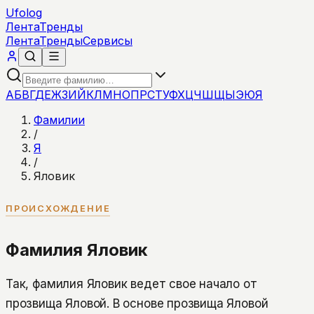
Ufolog
Лента
Тренды
Лента
Тренды
Сервисы
А
Б
В
Г
Д
Е
Ж
З
И
Й
К
Л
М
Н
О
П
Р
С
Т
У
Ф
Х
Ц
Ч
Ш
Щ
Ы
Э
Ю
Я
Фамилии
/
Я
/
Яловик
ПРОИСХОЖДЕНИЕ
Фамилия Яловик
Так, фамилия Яловик ведет свое начало от
прозвища Яловой. В основе прозвища Яловой