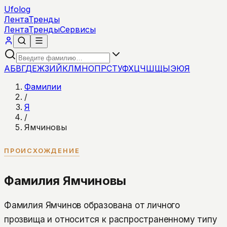
Ufolog
Лента
Тренды
Лента
Тренды
Сервисы
А
Б
В
Г
Д
Е
Ж
З
И
Й
К
Л
М
Н
О
П
Р
С
Т
У
Ф
Х
Ц
Ч
Ш
Щ
Ы
Э
Ю
Я
Фамилии
/
Я
/
Ямчиновы
ПРОИСХОЖДЕНИЕ
Фамилия Ямчиновы
Фамилия Ямчинов образована от личного
прозвища и относится к распространенному типу