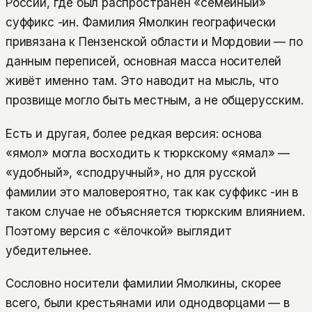
России, где был распространён «семейный»
суффикс -ин. Фамилия Ямолкин географически
привязана к Пензенской области и Мордовии — по
данным переписей, основная масса носителей
живёт именно там. Это наводит на мысль, что
прозвище могло быть местным, а не общерусским.
Есть и другая, более редкая версия: основа
«ямол» могла восходить к тюркскому «ямал» —
«удобный», «сподручный», но для русской
фамилии это маловероятно, так как суффикс -ин в
таком случае не объясняется тюркским влиянием.
Поэтому версия с «ёлочкой» выглядит
убедительнее.
Сословно носители фамилии Ямолкины, скорее
всего, были крестьянами или однодворцами — в