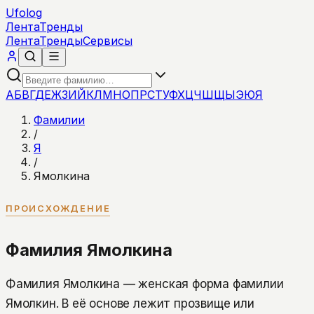
Ufolog
Лента
Тренды
Лента
Тренды
Сервисы
А
Б
В
Г
Д
Е
Ж
З
И
Й
К
Л
М
Н
О
П
Р
С
Т
У
Ф
Х
Ц
Ч
Ш
Щ
Ы
Э
Ю
Я
Фамилии
/
Я
/
Ямолкина
ПРОИСХОЖДЕНИЕ
Фамилия Ямолкина
Фамилия Ямолкина — женская форма фамилии
Ямолкин. В её основе лежит прозвище или