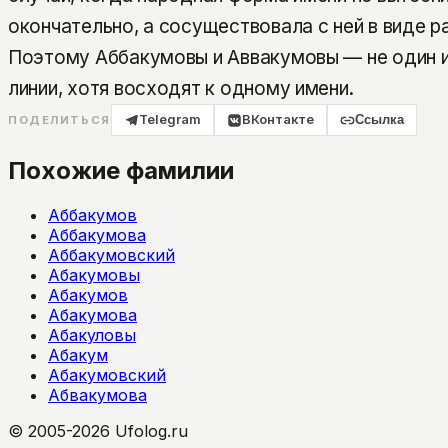
окончательно, а сосуществовала с ней в виде р
Поэтому Аббакумовы и Аввакумовы — не один и 
линии, хотя восходят к одному имени.
Telegram
ВКонтакте
Ссылка
ПОДЕЛИТЬСЯ
Похожие фамилии
Аббакумов
Аббакумова
Аббакумовский
Абакумовы
Абакумов
Абакумова
Абакуловы
Абакум
Абакумовский
Абвакумова
© 2005-2026 Ufolog.ru