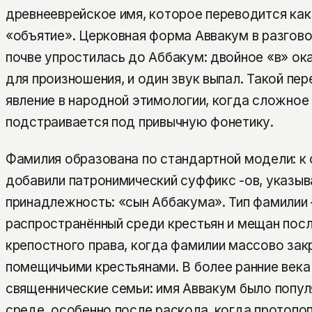
древнееврейское имя, которое переводится ка
«объятие». Церковная форма Аввакум в разгово
почве упростилась до Аббакум: двойное «в» о
для произношения, и один звук выпал. Такой пе
явление в народной этимологии, когда сложное
подстраивается под привычную фонетику.
Фамилия образована по стандартной модели: к
добавили патронимический суффикс -ов, указы
принадлежность: «сын Аббакума». Тип фамилии 
распространённый среди крестьян и мещан пос
крепостного права, когда фамилии массово зак
помещичьими крестьянами. В более ранние века
священнические семьи: имя Аввакум было попул
среде, особенно после раскола, когда протопо