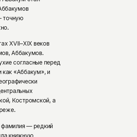
Аббакумов
— точную
но.
ах XVII–XIX веков
мов, Аббакумов.
лухие согласные перед
 как «Аббакум», и
Географически
центральных
кой, Костромской, а
 реже.
 фамилия — редкий
ила книжную