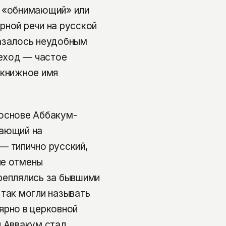
к «обнимающий» или
рной речи на русской
казалось неудобным
реход — частое
 книжное имя
 основе Аббакум-
вающий на
— типично русский,
ле отмены
реплялись за бывшими
 так могли называть
ярно в церковной
п Аввакум стал