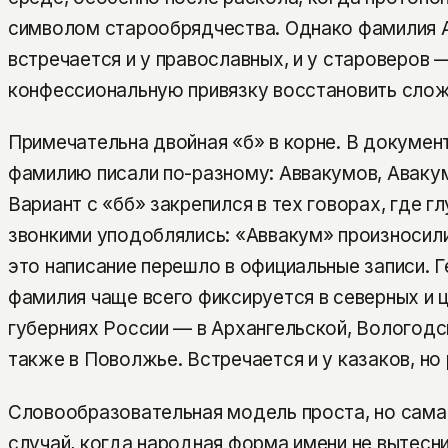
символом старообрядчества. Однако фамилия 
встречается и у православных, и у староверов 
конфессиональную привязку восстановить слож
Примечательна двойная «б» в корне. В документ
фамилию писали по-разному: Аввакумов, Аваку
Вариант с «бб» закрепился в тех говорах, где г
звонкими уподоблялись: «Аввакум» произносили
это написание перешло в официальные записи. 
фамилия чаще всего фиксируется в северных и 
губерниях России — в Архангельской, Вологодс
также в Поволжье. Встречается и у казаков, но
Словообразовательная модель проста, но сама
случай, когда народная форма имени не вытесн