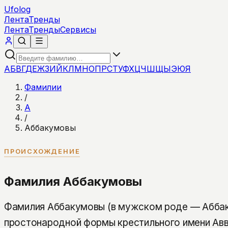
Ufolog
Лента
Тренды
Лента
Тренды
Сервисы
А
Б
В
Г
Д
Е
Ж
З
И
Й
К
Л
М
Н
О
П
Р
С
Т
У
Ф
Х
Ц
Ч
Ш
Щ
Ы
Э
Ю
Я
Фамилии
/
А
/
Аббакумовы
ПРОИСХОЖДЕНИЕ
Фамилия Аббакумовы
Фамилия Аббакумовы (в мужском роде — Аббак
простонародной формы крестильного имени Авв