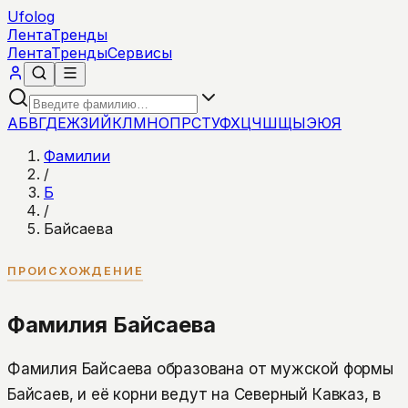
Ufolog
Лента
Тренды
Лента
Тренды
Сервисы
А
Б
В
Г
Д
Е
Ж
З
И
Й
К
Л
М
Н
О
П
Р
С
Т
У
Ф
Х
Ц
Ч
Ш
Щ
Ы
Э
Ю
Я
Фамилии
/
Б
/
Байсаева
ПРОИСХОЖДЕНИЕ
Фамилия Байсаева
Фамилия Байсаева образована от мужской формы
Байсаев, и её корни ведут на Северный Кавказ, в