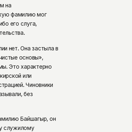
м на
акую фамилию мог
ибо его слуга,
тельства.
и нет. Она застыла в
чистые основы»,
мы. Это характерно
кирской или
страцией. Чиновники
азывали, без
амилию Байшагыр, он
му служилому