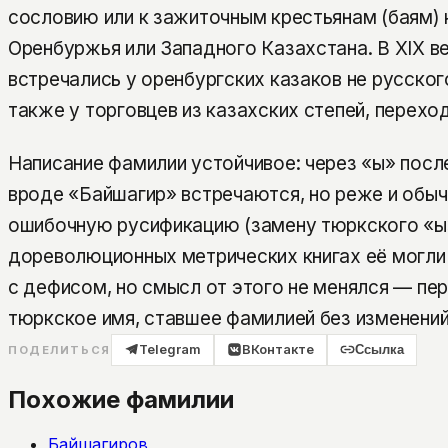
сословию или к зажиточным крестьянам (баям)
Оренбуржья или Западного Казахстана. В XIX в
встречались у оренбургских казаков не русско
также у торговцев из казахских степей, перехо
Написание фамилии устойчивое: через «ы» посл
вроде «Байшагир» встречаются, но реже и обы
ошибочную русификацию (замену тюркского «ы» 
дореволюционных метрических книгах её могли 
с дефисом, но смысл от этого не менялся — пе
тюркское имя, ставшее фамилией без изменений
Telegram
ВКонтакте
Ссылка
ПОДЕЛИТЬСЯ
Похожие фамилии
Байшагиров