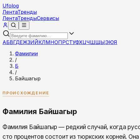
Ufolog
Лента
Тренды
Лента
Тренды
Сервисы
А
Б
В
Г
Д
Е
Ж
З
И
Й
К
Л
М
Н
О
П
Р
С
Т
У
Ф
Х
Ц
Ч
Ш
Щ
Ы
Э
Ю
Я
Фамилии
/
Б
/
Байшагыр
ПРОИСХОЖДЕНИЕ
Фамилия Байшагыр
Фамилия Байшагыр — редкий случай, когда русс
сто процентов состоит из тюркских корней. Она