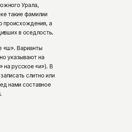
 южного Урала,
еке такие фамилии
го происхождения, а
дивших в оседлость.
е «ш». Варианты
чно указывают на
на русское «и»). В
записать слитно или
ред нами составное
.