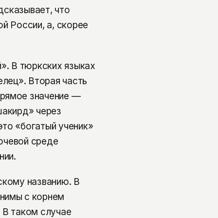
одсказывает, что
й России, а, скорее
й». В тюркских языках
елец». Вторая часть
прямое значение —
шакирд» через
это «богатый ученик»
кочевой среде
нии.
скому названию. В
нимы с корнем
 В таком случае