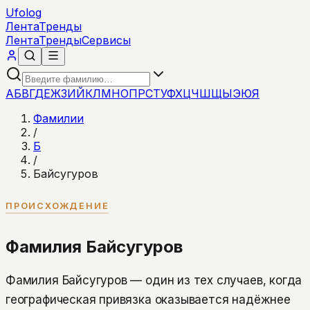
Ufolog
Лента
Тренды
Лента
Тренды
Сервисы
А
Б
В
Г
Д
Е
Ж
З
И
Й
К
Л
М
Н
О
П
Р
С
Т
У
Ф
Х
Ц
Ч
Ш
Щ
Ы
Э
Ю
Я
Фамилии
/
Б
/
Байсугуров
ПРОИСХОЖДЕНИЕ
Фамилия Байсугуров
Фамилия Байсугуров — один из тех случаев, когда
географическая привязка оказывается надёжнее