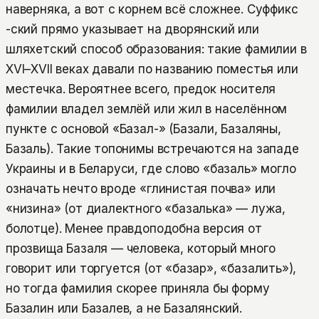
наверняка, а вот с корнем всё сложнее. Суффикс
-ский прямо указывает на дворянский или
шляхетский способ образования: такие фамилии в
XVI–XVII веках давали по названию поместья или
местечка. Вероятнее всего, предок носителя
фамилии владел землёй или жил в населённом
пункте с основой «Базал-» (Базали, Базаляны,
Базаль). Такие топонимы встречаются на западе
Украины и в Беларуси, где слово «базаль» могло
означать нечто вроде «глинистая почва» или
«низина» (от диалектного «базалька» — лужа,
болотце). Менее правдоподобна версия от
прозвища Базаля — человека, который много
говорит или торгуется (от «базар», «базалить»),
но тогда фамилия скорее приняла бы форму
Базалин или Базалев, а не Базалянский.