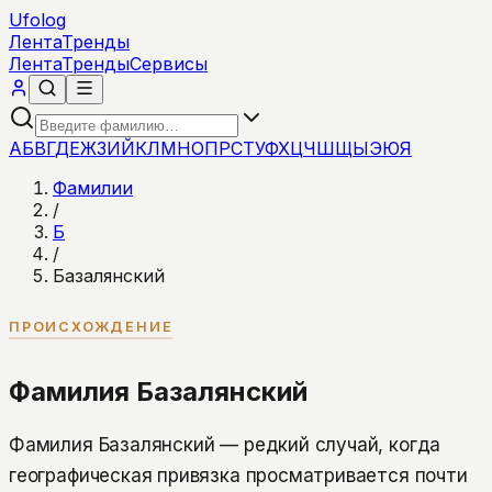
Ufolog
Лента
Тренды
Лента
Тренды
Сервисы
А
Б
В
Г
Д
Е
Ж
З
И
Й
К
Л
М
Н
О
П
Р
С
Т
У
Ф
Х
Ц
Ч
Ш
Щ
Ы
Э
Ю
Я
Фамилии
/
Б
/
Базалянский
ПРОИСХОЖДЕНИЕ
Фамилия Базалянский
Фамилия Базалянский — редкий случай, когда
географическая привязка просматривается почти