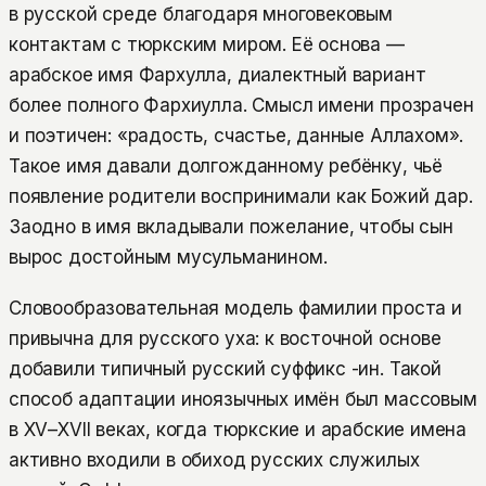
в русской среде благодаря многовековым
контактам с тюркским миром. Её основа —
арабское имя Фархулла, диалектный вариант
более полного Фархиулла. Смысл имени прозрачен
и поэтичен: «радость, счастье, данные Аллахом».
Такое имя давали долгожданному ребёнку, чьё
появление родители воспринимали как Божий дар.
Заодно в имя вкладывали пожелание, чтобы сын
вырос достойным мусульманином.
Словообразовательная модель фамилии проста и
привычна для русского уха: к восточной основе
добавили типичный русский суффикс -ин. Такой
способ адаптации иноязычных имён был массовым
в XV–XVII веках, когда тюркские и арабские имена
активно входили в обиход русских служилых