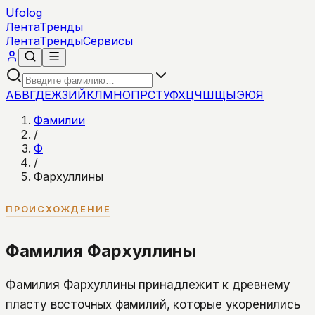
Ufolog
Лента
Тренды
Лента
Тренды
Сервисы
А
Б
В
Г
Д
Е
Ж
З
И
Й
К
Л
М
Н
О
П
Р
С
Т
У
Ф
Х
Ц
Ч
Ш
Щ
Ы
Э
Ю
Я
Фамилии
/
Ф
/
Фархуллины
ПРОИСХОЖДЕНИЕ
Фамилия Фархуллины
Фамилия Фархуллины принадлежит к древнему
пласту восточных фамилий, которые укоренились