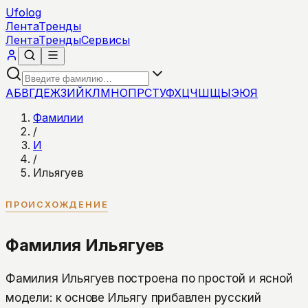
Ufolog
Лента
Тренды
Лента
Тренды
Сервисы
А
Б
В
Г
Д
Е
Ж
З
И
Й
К
Л
М
Н
О
П
Р
С
Т
У
Ф
Х
Ц
Ч
Ш
Щ
Ы
Э
Ю
Я
Фамилии
/
И
/
Ильягуев
ПРОИСХОЖДЕНИЕ
Фамилия Ильягуев
Фамилия Ильягуев построена по простой и ясной
модели: к основе Ильягу прибавлен русский