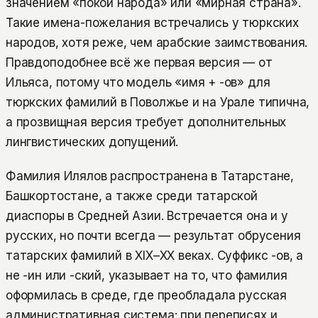
значением «покой народа» или «мирная страна».
Такие имена-пожелания встречались у тюркских
народов, хотя реже, чем арабские заимствования.
Правдоподобнее всё же первая версия — от
Ильяса, потому что модель «имя + -ов» для
тюркских фамилий в Поволжье и на Урале типична,
а прозвищная версия требует дополнительных
лингвистических допущений.
Фамилия Илялов распространена в Татарстане,
Башкортостане, а также среди татарской
диаспоры в Средней Азии. Встречается она и у
русских, но почти всегда — результат обрусения
татарских фамилий в XIX–XX веках. Суффикс -ов, а
не -ин или -ский, указывает на то, что фамилия
оформилась в среде, где преобладала русская
административная система: при переписях и