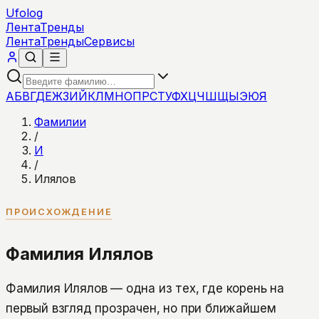
Ufolog
Лента
Тренды
Лента
Тренды
Сервисы
А
Б
В
Г
Д
Е
Ж
З
И
Й
К
Л
М
Н
О
П
Р
С
Т
У
Ф
Х
Ц
Ч
Ш
Щ
Ы
Э
Ю
Я
Фамилии
/
И
/
Илялов
ПРОИСХОЖДЕНИЕ
Фамилия Илялов
Фамилия Илялов — одна из тех, где корень на
первый взгляд прозрачен, но при ближайшем