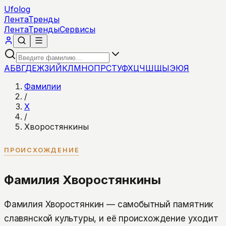
Ufolog
Лента
Тренды
Лента
Тренды
Сервисы
А
Б
В
Г
Д
Е
Ж
З
И
Й
К
Л
М
Н
О
П
Р
С
Т
У
Ф
Х
Ц
Ч
Ш
Щ
Ы
Э
Ю
Я
Фамилии
/
Х
/
Хворостянкины
ПРОИСХОЖДЕНИЕ
Фамилия Хворостянкины
Фамилия Хворостянкин — самобытный памятник
славянской культуры, и её происхождение уходит