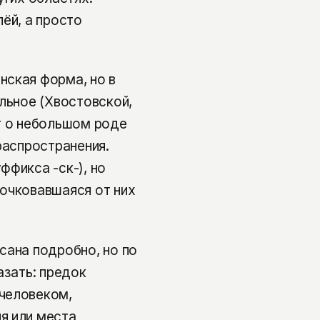
ёй, а просто
нская форма, но в
льное (Хвостовской,
т о небольшом роде
распространения.
ффикса -ск-), но
очковавшаяся от них
сана подробно, но по
азать: предок
человеком,
я или места