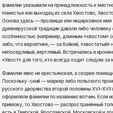
фамилии указывали на принадлежность к местн
поместья или выходец из села Хвостово, Хвост
Основа здесь — прозвище или нецерковное имя 
древнерусской традиции давали либо человеку 
особенностью (например, длинным «хвостом» о
либо, что вероятнее, — за бойкий, «хвостатый» н
непоседливый, вертлявый. Встречались и ирони
«Хвост» для того, кто всегда ходит следом за 
Фамилия явно не крестьянская, а скорее помещи
Поскольку -ский — маркер либо польского про
русского дворянства второй половины XVI–XVII 
оформляли фамилии по названию вотчин. Если и
привязку, то Хвостово — распространённый топ
есть в Тверской, Ярославской, Московской и др