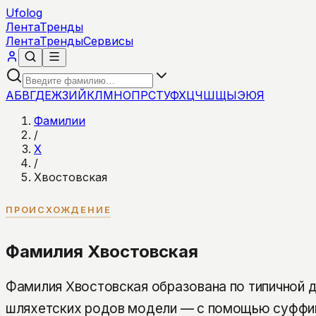
Ufolog
Лента
Тренды
Лента
Тренды
Сервисы
А
Б
В
Г
Д
Е
Ж
З
И
Й
К
Л
М
Н
О
П
Р
С
Т
У
Ф
Х
Ц
Ч
Ш
Щ
Ы
Э
Ю
Я
Фамилии
/
Х
/
Хвостовская
ПРОИСХОЖДЕНИЕ
Фамилия Хвостовская
Фамилия Хвостовская образована по типичной д
шляхетских родов модели — с помощью суффикс