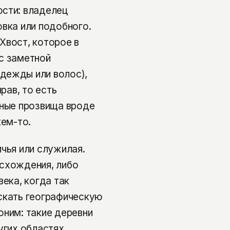
ости: владелец
овка или подобного.
Хвост, которое в
с заметной
дежды или волос),
рав, то есть
чные прозвища вроде
кем-то.
чья или служилая.
исхождения, либо
века, когда так
скать географическую
оним: такие деревни
угих областях.