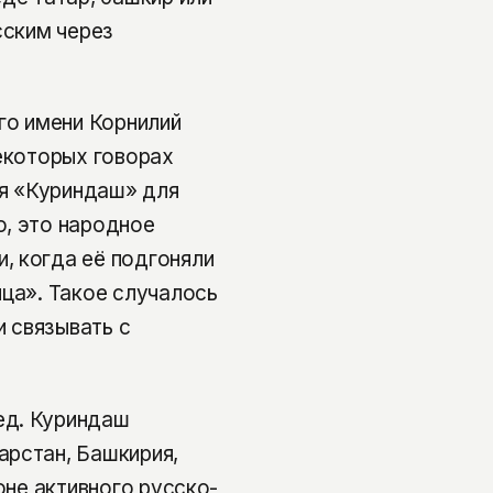
сским через
го имени Корнилий
некоторых говорах
ия «Куриндаш» для
о, это народное
, когда её подгоняли
ица». Такое случалось
и связывать с
ед. Куриндаш
арстан, Башкирия,
оне активного русско-