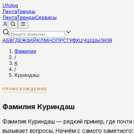
Ufolog
Лента
Тренды
Лента
Тренды
Сервисы
А
Б
В
Г
Д
Е
Ж
З
И
Й
К
Л
М
Н
О
П
Р
С
Т
У
Ф
Х
Ц
Ч
Ш
Щ
Ы
Э
Ю
Я
Фамилии
/
К
/
Куриндаш
ПРОИСХОЖДЕНИЕ
Фамилия Куриндаш
Фамилия Куриндаш — редкий пример, где почти
вызывает вопросы. Начнём с самого заметного: