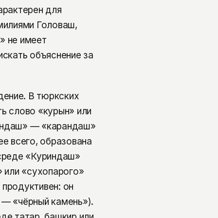
арактерен для
амилиями Головаш,
» не имеет
искать объяснение за
ение. В тюркских
ть слово «курын» или
рындаш» — «карандаш»
ее всего, образована
 среде «Куриндаш»
» или «сухопарого»
 продуктивен: он
 — «чёрный камень»).
де татар, башкир или