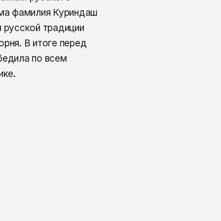
ама фамилия Куриндаш
я русской традиции
рня. В итоге перед
бедила по всем
ике.