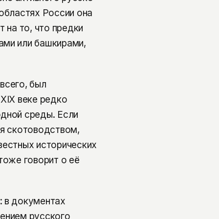
 областях России она
 на то, что предки
ами или башкирами,
всего, был
 XIX веке редко
одной среды. Если
ся скотоводством,
вестных исторических
тоже говорит о её
: в документах
лением русского