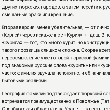
других тюркских народов, а затем перейти к ру
смешанные браки или крещение.
Вторая версия, менее убедительная, — от лично
(Корней) через искажённое «Курил» + -даш. В 
«курила» — тот, кто много курит, но конструкц
такого прозвища слишком сложна. Скорее всег
переосмысление уже готовой тюркской фамилии
под знакомые русские слова «курить» или «кур
часто: фамилия звучала непонятно, и её начинал
бытовыми реалиями.
География фамилии подтверждает тюркский сл
встречается преимущественно в Поволжье (Тат
Оренбургская область) и на Урале — то есть в з