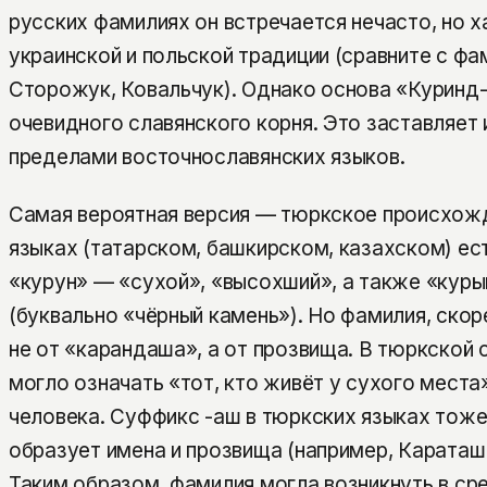
русских фамилиях он встречается нечасто, но х
украинской и польской традиции (сравните с ф
Сторожук, Ковальчук). Однако основа «Куринд-
очевидного славянского корня. Это заставляет 
пределами восточнославянских языков.
Самая вероятная версия — тюркское происхожд
языках (татарском, башкирском, казахском) ес
«курун» — «сухой», «высохший», а также «ку
(буквально «чёрный камень»). Но фамилия, скор
не от «карандаша», а от прозвища. В тюркской
могло означать «тот, кто живёт у сухого места
человека. Суффикс -аш в тюркских языках тоже
образует имена и прозвища (например, Караташ
Таким образом, фамилия могла возникнуть в сре