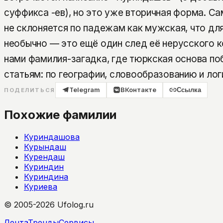
суффикса -ев), но это уже вторичная форма. С
не склоняется по падежам как мужская, что дл
необычно — это ещё один след её нерусского ко
нами фамилия-загадка, где тюркская основа по
статьям: по географии, словообразованию и лог
Telegram
ВКонтакте
Ссылка
ПОДЕЛИТЬСЯ
Похожие фамилии
Куриндашова
Курындаш
Курендаш
Куриндин
Куриндина
Куриева
© 2005-2026 Ufolog.ru
Лента
Тренды
Сервисы