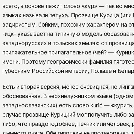
всего, в основе лежит слово «кур» — так во мн
языках называли петуха. Прозвище Курица (или
задиристым, бойким, похожим характером на э
-ицк- указывает на типичную модель образован
западнорусских и польских землях: от прозвищ
притяжательное прилагательное (чей? — Курицк
имени. Поэтому географически фамилия тяготе
губерниям Российской империи, Польше и Белар
Есть и вторая версия, менее очевидная, но линг
обоснованная. В верхнелужицком языке (одном
западнославянских) есть слово kurić — «курить
случае прозвище Курицкий мог получить либо з
либо, что правдоподобнее, печник или человек,
дымного очага. Обе гипотезы не противоречат д