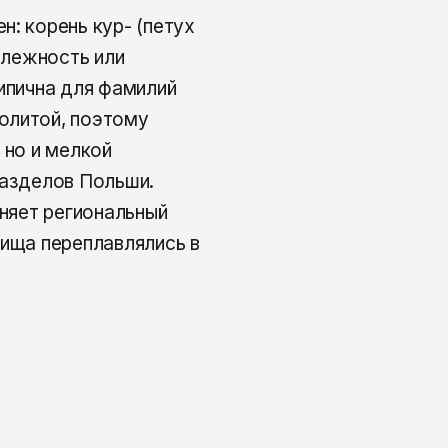
: корень кур- (петух
длежность или
типична для фамилий
олитой, поэтому
 но и мелкой
разделов Польши.
аняет региональный
вища переплавлялись в