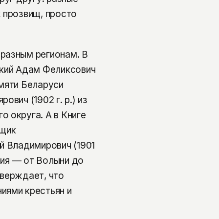
 прозвищ, просто
разным регионам. В
цкий Адам Феликсович
амяти Беларуси
вич (1902 г. р.) из
 округа. А в Книге
вщик
й Владимирович (1901
фия — от Волыни до
тверждает, что
иями крестьян и