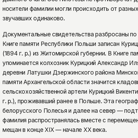
носители фамилии могли происходить от разных
звучавших одинаково.
Документальные свидетельства разбросаны по 
Книге памяти Республики Польши записан Кури
(1894 г. р.) из Житомирской губернии. В Книге п
упоминается колхозник Курицкий Александр Иляро
деревни Латушки Дзержинского района Минского
памяти Архангельской области значится кладо
сельскохозяйственной артели Курицкий Викенти
г. р.), проживавший ранее в Польше. Эта геогра
белорусского Полесья и далее на север — под
фамилия распространялась вместе с перемещен
мещан в конце XIX — начале XX века.