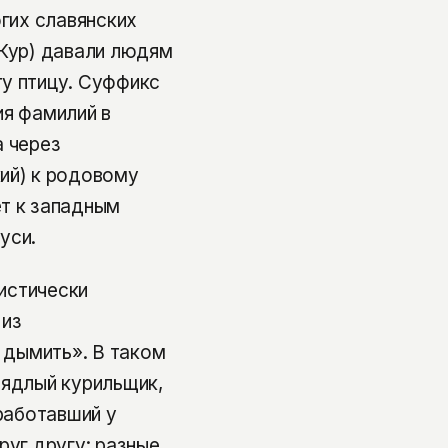
огих славянских
 Кур) давали людям
ту птицу. Суффикс
ия фамилий в
а через
ий) к родовому
ет к западным
уси.
вистически
 из
, дымить». В таком
аядлый курильщик,
 работавший у
руг другу: разные