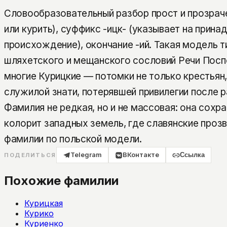
Словообразовательный разбор прост и прозрачен
или курить), суффикс -ицк- (указывает на прина
происхождение), окончание -ий. Такая модель 
шляхетского и мещанского сословий Речи Посп
многие Курицкие — потомки не только крестьян,
служилой знати, потерявшей привилегии после 
Фамилия не редкая, но и не массовая: она сохр
колорит западных земель, где славянские проз
фамилии по польской модели.
Telegram
ВКонтакте
Ссылка
ПОДЕЛИТЬСЯ
Похожие фамилии
Курицкая
Курико
Куриенко