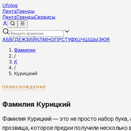
Ufolog
Лента
Тренды
Лента
Тренды
Сервисы
А
Б
В
Г
Д
Е
Ж
З
И
Й
К
Л
М
Н
О
П
Р
С
Т
У
Ф
Х
Ц
Ч
Ш
Щ
Ы
Э
Ю
Я
Фамилии
/
К
/
Курицкий
ПРОИСХОЖДЕНИЕ
Фамилия Курицкий
Фамилия Курицкий — это не просто набор букв,
прозвища, которое предки получили несколько 