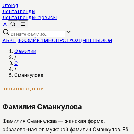
Ufolog
Лента
Тренды
Лента
Тренды
Сервисы
А
Б
В
Г
Д
Е
Ж
З
И
Й
К
Л
М
Н
О
П
Р
С
Т
У
Ф
Х
Ц
Ч
Ш
Щ
Ы
Э
Ю
Я
Фамилии
/
С
/
Сманкулова
ПРОИСХОЖДЕНИЕ
Фамилия Сманкулова
Фамилия Сманкулова — женская форма,
образованная от мужской фамилии Сманкулов. Её