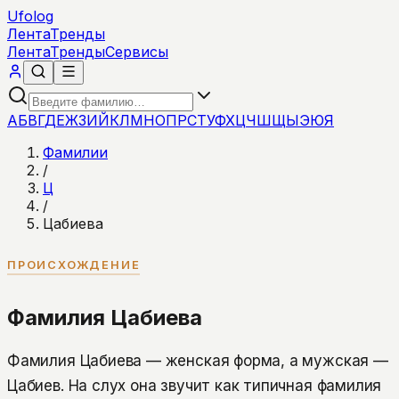
Ufolog
Лента
Тренды
Лента
Тренды
Сервисы
А
Б
В
Г
Д
Е
Ж
З
И
Й
К
Л
М
Н
О
П
Р
С
Т
У
Ф
Х
Ц
Ч
Ш
Щ
Ы
Э
Ю
Я
Фамилии
/
Ц
/
Цабиева
ПРОИСХОЖДЕНИЕ
Фамилия Цабиева
Фамилия Цабиева — женская форма, а мужская —
Цабиев. На слух она звучит как типичная фамилия