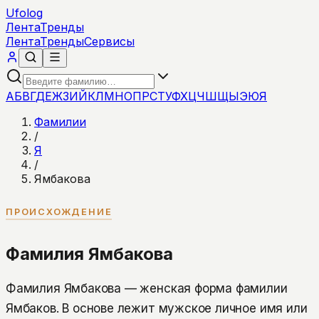
Ufolog
Лента
Тренды
Лента
Тренды
Сервисы
А
Б
В
Г
Д
Е
Ж
З
И
Й
К
Л
М
Н
О
П
Р
С
Т
У
Ф
Х
Ц
Ч
Ш
Щ
Ы
Э
Ю
Я
Фамилии
/
Я
/
Ямбакова
ПРОИСХОЖДЕНИЕ
Фамилия Ямбакова
Фамилия Ямбакова — женская форма фамилии
Ямбаков. В основе лежит мужское личное имя или