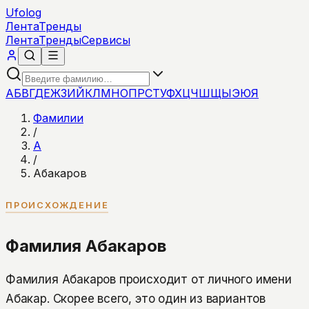
Ufolog
Лента
Тренды
Лента
Тренды
Сервисы
А
Б
В
Г
Д
Е
Ж
З
И
Й
К
Л
М
Н
О
П
Р
С
Т
У
Ф
Х
Ц
Ч
Ш
Щ
Ы
Э
Ю
Я
Фамилии
/
А
/
Абакаров
ПРОИСХОЖДЕНИЕ
Фамилия Абакаров
Фамилия Абакаров происходит от личного имени
Абакар. Скорее всего, это один из вариантов