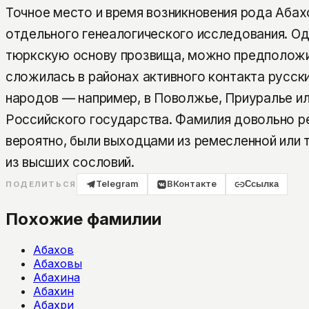
Точное место и время возникновения рода Аба
отдельного генеалогического исследования. Од
тюркскую основу прозвища, можно предположи
сложилась в районах активного контакта русск
народов — например, в Поволжье, Приуралье и
Российского государства. Фамилия довольно ре
вероятно, были выходцами из ремесленной или т
из высших сословий.
Telegram
ВКонтакте
Ссылка
ПОДЕЛИТЬСЯ
Похожие фамилии
Абахов
Абаховы
Абахина
Абахин
Абахри