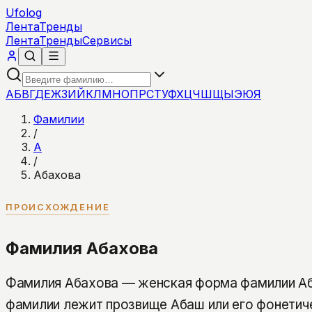
Ufolog
Лента
Тренды
Лента
Тренды
Сервисы
А
Б
В
Г
Д
Е
Ж
З
И
Й
К
Л
М
Н
О
П
Р
С
Т
У
Ф
Х
Ц
Ч
Ш
Щ
Ы
Э
Ю
Я
Фамилии
/
А
/
Абахова
ПРОИСХОЖДЕНИЕ
Фамилия Абахова
Фамилия Абахова — женская форма фамилии Аб
фамилии лежит прозвище Абаш или его фонетиче