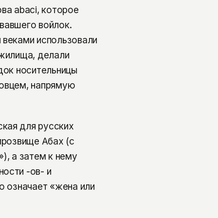
ва abaci, которое
вавшего войлок.
 веками использовали
 жилища, делали
едок носительницы
говцем, напрямую
кая для русских
прозвище Абах (с
), а затем к нему
ости -ов- и
о означает «жена или