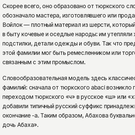
Скорее всего, оно образовано от тюркского сло
обозначало мастера, изготовлявшего или прода
Войлок — плотный материал из шерсти, который
в быту кочевые и оседлые народы: им утепляли
подстилки, детали одежды и обуви. Так что пр
этой фамилии мог быть ремесленником или тор
связанным с этим промыслом.
Словообразовательная модель здесь классичес
фамилий: сначала от тюркского abaci возникло 
переходом тюркского «ч» в русское «ш» или «х»
добавили типичный русский суффикс принадлежн
окончание -а. Таким образом, Абахова буквальн
дочь Абаха».