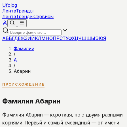
Ufolog
Лента
Тренды
Лента
Тренды
Сервисы
А
Б
В
Г
Д
Е
Ж
З
И
Й
К
Л
М
Н
О
П
Р
С
Т
У
Ф
Х
Ц
Ч
Ш
Щ
Ы
Э
Ю
Я
Фамилии
/
А
/
Абарин
ПРОИСХОЖДЕНИЕ
Фамилия Абарин
Фамилия Абарин — короткая, но с двумя разными
корнями. Первый и самый очевидный — от имени