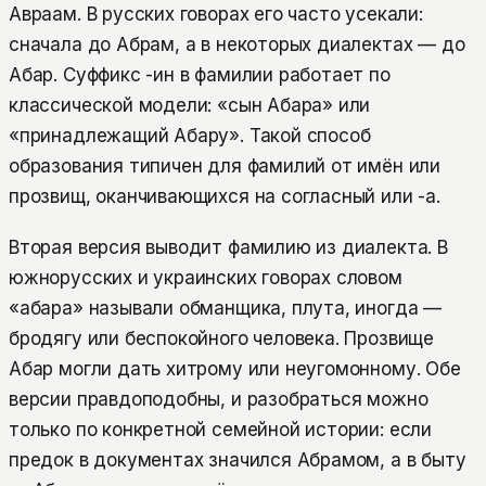
Авраам. В русских говорах его часто усекали:
сначала до Абрам, а в некоторых диалектах — до
Абар. Суффикс -ин в фамилии работает по
классической модели: «сын Абара» или
«принадлежащий Абару». Такой способ
образования типичен для фамилий от имён или
прозвищ, оканчивающихся на согласный или -а.
Вторая версия выводит фамилию из диалекта. В
южнорусских и украинских говорах словом
«абара» называли обманщика, плута, иногда —
бродягу или беспокойного человека. Прозвище
Абар могли дать хитрому или неугомонному. Обе
версии правдоподобны, и разобраться можно
только по конкретной семейной истории: если
предок в документах значился Абрамом, а в быту