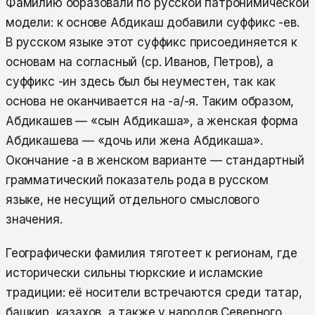
Фамилию образовали по русской патронимической
модели: к основе Абдикаш добавили суффикс -ев.
В русском языке этот суффикс присоединяется к
основам на согласный (ср. Иванов, Петров), а
суффикс -ин здесь был бы неуместен, так как
основа не оканчивается на -а/-я. Таким образом,
Абдикашев — «сын Абдикаша», а женская форма
Абдикашева — «дочь или жена Абдикаша».
Окончание -а в женском варианте — стандартный
грамматический показатель рода в русском
языке, не несущий отдельного смыслового
значения.
Географически фамилия тяготеет к регионам, где
исторически сильны тюркские и исламские
традиции: её носители встречаются среди татар,
башкир, казахов, а также у народов Северного