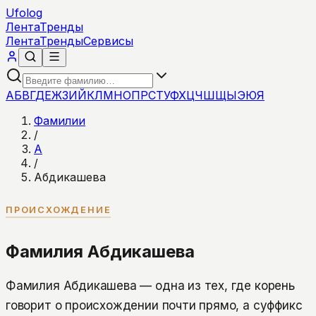
Ufolog
Лента
Тренды
Лента
Тренды
Сервисы
А
Б
В
Г
Д
Е
Ж
З
И
Й
К
Л
М
Н
О
П
Р
С
Т
У
Ф
Х
Ц
Ч
Ш
Щ
Ы
Э
Ю
Я
Фамилии
/
А
/
Абдикашева
ПРОИСХОЖДЕНИЕ
Фамилия Абдикашева
Фамилия Абдикашева — одна из тех, где корень
говорит о происхождении почти прямо, а суффикс