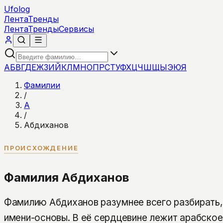
Ufolog
Лента
Тренды
Лента
Тренды
Сервисы
А
Б
В
Г
Д
Е
Ж
З
И
Й
К
Л
М
Н
О
П
Р
С
Т
У
Ф
Х
Ц
Ч
Ш
Щ
Ы
Э
Ю
Я
Фамилии
/
А
/
Абдиханов
ПРОИСХОЖДЕНИЕ
Фамилия Абдиханов
Фамилию Абдиханов разумнее всего разбирать,
имени-основы. В её сердцевине лежит арабско