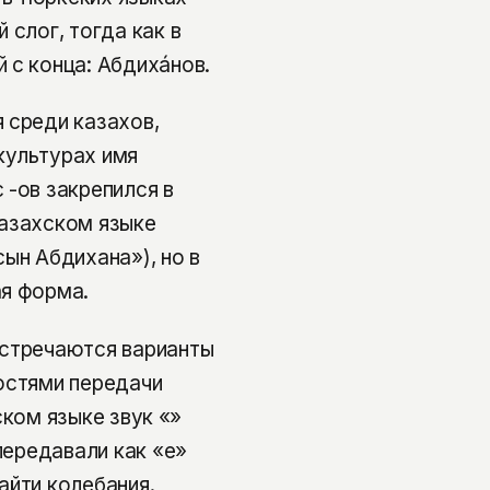
 слог, тогда как в
 с конца: Абдихáнов.
 среди казахов,
 культурах имя
 -ов закрепился в
казахском языке
ын Абдихана»), но в
ая форма.
Встречаются варианты
остями передачи
ком языке звук «ә»
передавали как «е»
айти колебания.