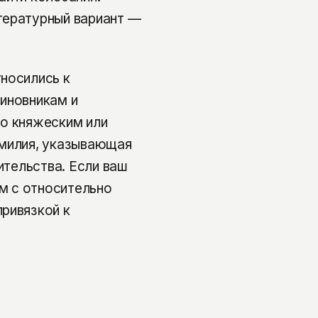
тературный вариант —
носились к
иновникам и
ло княжеским или
амилия, указывающая
ительства. Если ваш
ом с относительно
ривязкой к