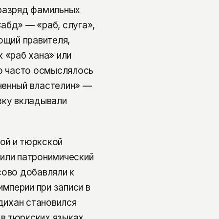
 разряд фамильных
абд» — «раб, слуга»,
ющий правителя,
 «раб хана» или
но часто осмыслялось
ненный властелин» —
зку вкладывали
ой и тюркской
вили патронимический
сово добавляли к
мперии при записи в
бдихан становился
в тюркских языках