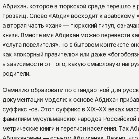
Абдихан, которое в тюркской среде перешло в
прозвищ. Слово «Абди» восходит к арабскому «
а вторая часть «хан» — тюркский титул, означа
князя. Вместе имя Абдихан можно перевести как
«слуга повелителя», но в бытовом контексте о
как «покорный правителю» или даже «богобояз
в зависимости от того, какую смысловую нагру
родители.
Фамилию образовали по стандартной для русск
документации модели: к основе Абдихан приба
суффикс -ов. Этот суффикс в XIX–XX веках мас
фамилиям мусульманских народов Российской и
метрические книги и переписи населения. Так А
Абдихановым — «сыном Абдихана». Важно, что 