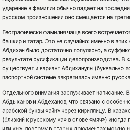
ударение в фамилии обычно падает на последний
русском произношении оно смещается на третий
Географически фамилия чаще всего встречается
башкир и татар. Это не случайно: именно в этих
Абдихан было достаточно популярно, а суффикс
результате русификации делопроизводства. В 
существует и вариант Абдиханұлы (буквально «с
паспортной системе закрепилась именно русск
Отдельного внимания заслуживает написание. 
Абдыханов и Абдеханов, что связано с особенн
арабской буквы «айн» через кириллицу. В казахс
(близкий к русскому «а» в слове «мяч») иногда 
или «ы», поэтому в старых документах можно н