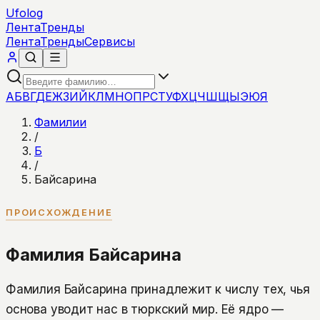
Ufolog
Лента
Тренды
Лента
Тренды
Сервисы
А
Б
В
Г
Д
Е
Ж
З
И
Й
К
Л
М
Н
О
П
Р
С
Т
У
Ф
Х
Ц
Ч
Ш
Щ
Ы
Э
Ю
Я
Фамилии
/
Б
/
Байсарина
ПРОИСХОЖДЕНИЕ
Фамилия Байсарина
Фамилия Байсарина принадлежит к числу тех, чья
основа уводит нас в тюркский мир. Её ядро —