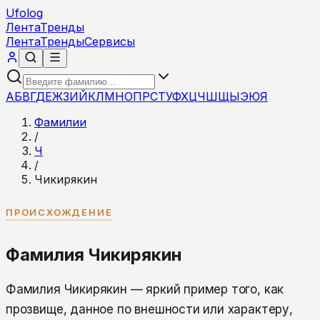
Ufolog
Лента
Тренды
Лента
Тренды
Сервисы
А
Б
В
Г
Д
Е
Ж
З
И
Й
К
Л
М
Н
О
П
Р
С
Т
У
Ф
Х
Ц
Ч
Ш
Щ
Ы
Э
Ю
Я
Фамилии
/
Ч
/
Чикирякин
ПРОИСХОЖДЕНИЕ
Фамилия Чикирякин
Фамилия Чикирякин — яркий пример того, как
прозвище, данное по внешности или характеру,