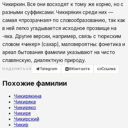
Чикиркин. Все они восходят к тому же корню, но с
разными суффиксами. Чикирякин среди них —
самая «прозрачная» по словообразованию, так как
в ней легко угадывается исходное прозвище на
-яка. Другие версии, например, связь с тюркским
словом «чикер» (сахар), маловероятны: фонетика и
ареал бытования фамилии указывают на чисто
славянскую, диалектную природу.
Telegram
ВКонтакте
Ссылка
ПОДЕЛИТЬСЯ
Похожие фамилии
Чикирякина
Чикиряка
Чикиряко
Чикиря
Чикирский
Чикир