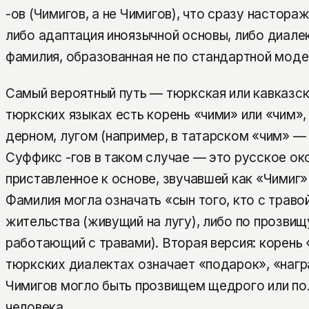
-ов (Чимигов, а не Чимигов), что сразу настора
либо адаптация иноязычной основы, либо диале
фамилия, образованная не по стандартной моде
Самый вероятный путь — тюркская или кавказск
тюркских языках есть корень «чими» или «чим», 
дерном, лугом (например, в татарском «чим» — д
Суффикс -гов в таком случае — это русское ок
приставленное к основе, звучавшей как «Чимиг»
Фамилия могла означать «сын того, кто с траво
жительства (живущий на лугу), либо по прозвищу
работающий с травами). Вторая версия: корень
тюркских диалектах означает «подарок», «наг
Чимигов могло быть прозвищем щедрого или по
человека.