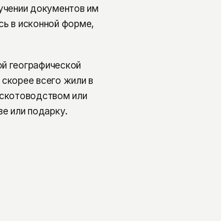
лучении документов им
сь в исконной форме,
ой географической
 скорее всего жили в
 скотоводством или
ве или подарку.