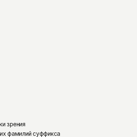
ки зрения
ких фамилий суффикса