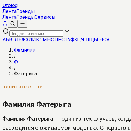
Ufolog
Лента
Тренды
Лента
Тренды
Сервисы
А
Б
В
Г
Д
Е
Ж
З
И
Й
К
Л
М
Н
О
П
Р
С
Т
У
Ф
Х
Ц
Ч
Ш
Щ
Ы
Э
Ю
Я
Фамилии
/
Ф
/
Фатерыга
ПРОИСХОЖДЕНИЕ
Фамилия Фатерыга
Фамилия Фатерыга — один из тех случаев, когд
расходится с ожидаемой моделью. С первого в