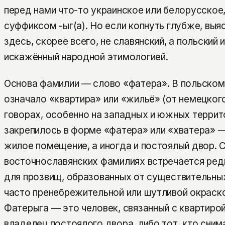
перед нами что-то украинское или белорусское
суффиксом -ыг(а). Но если копнуть глубже, выяс
здесь, скорее всего, не славянский, а польский 
искажённый народной этимологией.
Основа фамилии — слово «фатера». В польском 
означало «квартира» или «жильё» (от немецкого 
говорах, особенно на западных и южных террит
закрепилось в форме «фатера» или «хвaтера» —
жилое помещение, а иногда и постоялый двор. С
восточнославянских фамилиях встречается редк
для прозвищ, образованных от существительных
часто пренебрежительной или шутливой окраско
Фатерыга — это человек, связанный с квартиро
владелец постоялого двора, либо тот, кто сним