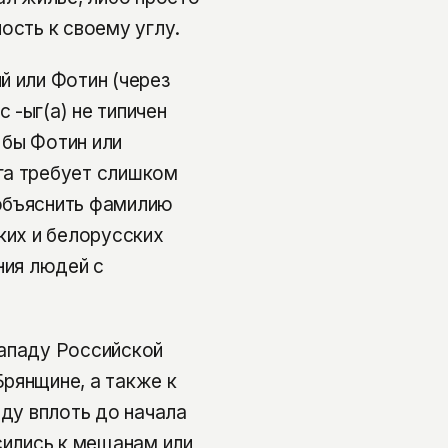
ость к своему углу.
й или Фотин (через
 -ыг(а) не типичен
 бы Фотин или
га требует слишком
объяснить фамилию
ких и белорусских
ния людей с
западу Российской
рянщине, а также к
оду вплоть до начала
сились к мещанам или