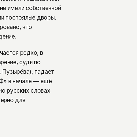
не имели собственной
ли постоялые дворы.
ровано, что
дение.
чается редко, в
рение, судя по
, Пузырёва), падает
«Ф» в начале — ещё
но русских словах
терно для