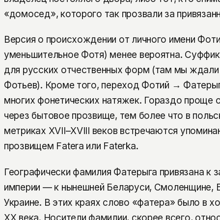
«домосед», которого так прозвали за привязанн
Версия о происхождении от личного имени Фоти
уменьшительное Фотя) менее вероятна. Суффикс
для русских отчественных форм (там мы ждали
Фотьев). Кроме того, переход Фотий → Фатеры
многих фонетических натяжек. Гораздо проще 
через бытовое прозвище, тем более что в польс
метриках XVII–XVIII веков встречаются упомина
прозвищем Fatera или Faterka.
Географически фамилия Фатерыга привязана к 
империи — к нынешней Беларуси, Смоленщине, Б
Украине. В этих краях слово «фатера» было в х
XX века. Носители фамилии, скорее всего, отно