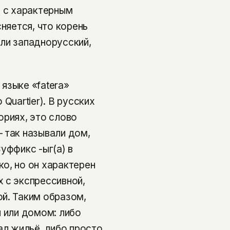
, с характерным
няется, что корень
или западнорусский,
языке «fatera»
Quartier). В русских
ориях, это слово
 так называли дом,
уффикс -ыг(а) в
о, но он характерен
 с экспрессивной,
й. Таким образом,
й или домом: либо
ал жильё, либо просто