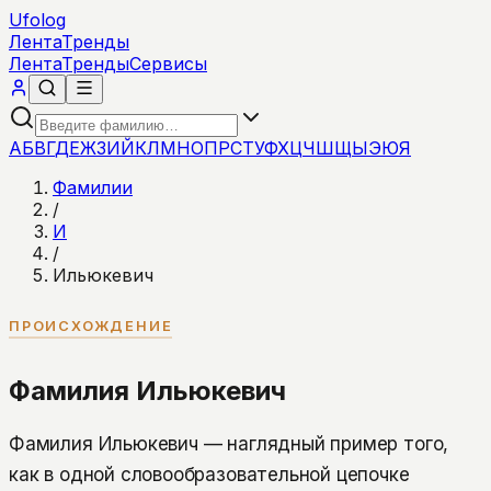
Ufolog
Лента
Тренды
Лента
Тренды
Сервисы
А
Б
В
Г
Д
Е
Ж
З
И
Й
К
Л
М
Н
О
П
Р
С
Т
У
Ф
Х
Ц
Ч
Ш
Щ
Ы
Э
Ю
Я
Фамилии
/
И
/
Ильюкевич
ПРОИСХОЖДЕНИЕ
Фамилия Ильюкевич
Фамилия Ильюкевич — наглядный пример того,
как в одной словообразовательной цепочке