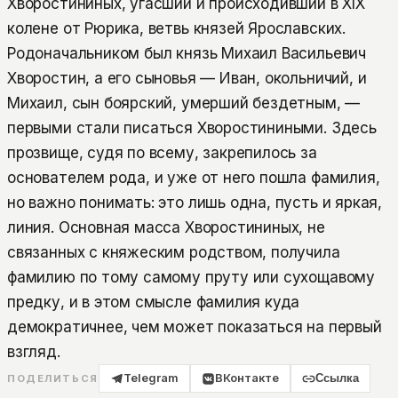
Хворостининых, угасший и происходивший в XIX
колене от Рюрика, ветвь князей Ярославских.
Родоначальником был князь Михаил Васильевич
Хворостин, а его сыновья — Иван, окольничий, и
Михаил, сын боярский, умерший бездетным, —
первыми стали писаться Хворостиниными. Здесь
прозвище, судя по всему, закрепилось за
основателем рода, и уже от него пошла фамилия,
но важно понимать: это лишь одна, пусть и яркая,
линия. Основная масса Хворостининых, не
связанных с княжеским родством, получила
фамилию по тому самому пруту или сухощавому
предку, и в этом смысле фамилия куда
демократичнее, чем может показаться на первый
взгляд.
Telegram
ВКонтакте
Ссылка
ПОДЕЛИТЬСЯ