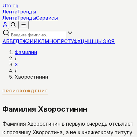
Ufolog
Лента
Тренды
Лента
Тренды
Сервисы
А
Б
В
Г
Д
Е
Ж
З
И
Й
К
Л
М
Н
О
П
Р
С
Т
У
Ф
Х
Ц
Ч
Ш
Щ
Ы
Э
Ю
Я
Фамилии
/
Х
/
Хворостинин
ПРОИСХОЖДЕНИЕ
Фамилия Хворостинин
Фамилия Хворостинин в первую очередь отсылает
к прозвищу Хворостина, а не к княжескому титулу,