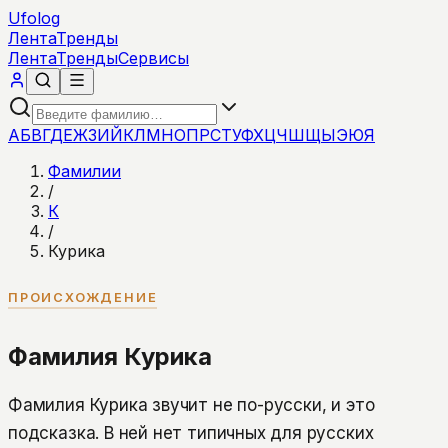
Ufolog
Лента
Тренды
Лента
Тренды
Сервисы
А
Б
В
Г
Д
Е
Ж
З
И
Й
К
Л
М
Н
О
П
Р
С
Т
У
Ф
Х
Ц
Ч
Ш
Щ
Ы
Э
Ю
Я
Фамилии
/
К
/
Курика
ПРОИСХОЖДЕНИЕ
Фамилия Курика
Фамилия Курика звучит не по-русски, и это
подсказка. В ней нет типичных для русских