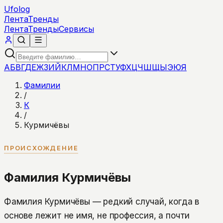
Ufolog
Лента
Тренды
Лента
Тренды
Сервисы
А
Б
В
Г
Д
Е
Ж
З
И
Й
К
Л
М
Н
О
П
Р
С
Т
У
Ф
Х
Ц
Ч
Ш
Щ
Ы
Э
Ю
Я
Фамилии
/
К
/
Курмичёвы
ПРОИСХОЖДЕНИЕ
Фамилия Курмичёвы
Фамилия Курмичёвы — редкий случай, когда в
основе лежит не имя, не профессия, а почти