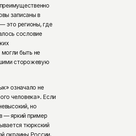
, преимущественно
овы записаны в
— это регионы, где
алось сословие
ких
могли быть не
сшими сторожевую
ык» означало не
ого человека». Если
невысокий, но
в — яркий пример
рывается тюркский
й окраины России.