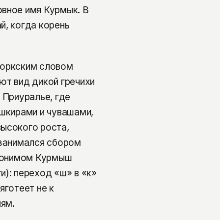
овное имя Курмык. В
й, когда корень
тюркским словом
ют вид дикой гречихи
 Приуралье, где
ашкирами и чувашами,
высокого роста,
 занимался сбором
опонимом Курмыш
и): переход «ш» в «к»
яготеет не к
ям.