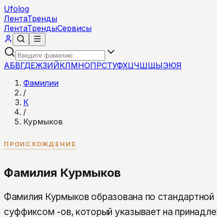
Ufolog
Лента
Тренды
Лента
Тренды
Сервисы
А
Б
В
Г
Д
Е
Ж
З
И
Й
К
Л
М
Н
О
П
Р
С
Т
У
Ф
Х
Ц
Ч
Ш
Щ
Ы
Э
Ю
Я
Фамилии
/
К
/
Курмыков
ПРОИСХОЖДЕНИЕ
Фамилия Курмыков
Фамилия Курмыков образована по стандартной 
суффиксом -ов, который указывает на принадле