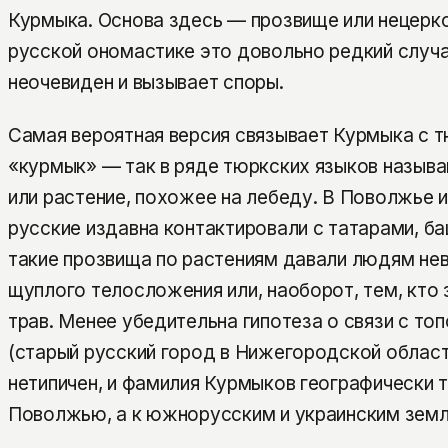
Курмыка. Основа здесь — прозвище или нецерк
русской ономастике это довольно редкий случа
неочевиден и вызывает споры.
Самая вероятная версия связывает Курмыка с 
«курмык» — так в ряде тюркских языков называ
или растение, похожее на лебеду. В Поволжье и
русские издавна контактировали с татарами, б
такие прозвища по растениям давали людям не
щуплого телосложения или, наоборот, тем, кто
трав. Менее убедительна гипотеза о связи с т
(старый русский город в Нижегородской област
нетипичен, и фамилия Курмыков географически т
Поволжью, а к южнорусским и украинским земл