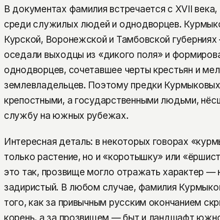
В документах фамилия встречается с XVII века
среди служилых людей и однодворцев. Курмык
Курской, Воронежской и Тамбовской губерниях 
оседали выходцы из «дикого поля» и формиров
однодворцев, сочетавшее черты крестьян и мел
землевладельцев. Поэтому предки Курмыковых 
крепостными, а государственными людьми, нё
службу на южных рубежах.
Интересная деталь: в некоторых говорах «курм
только растение, но и «коротышку» или «ёршист
это так, прозвище могло отражать характер — 
задиристый. В любом случае, фамилия Курмыко
того, как за привычным русским окончанием ск
корень, а за прозвищем — быт и ландшафт южно