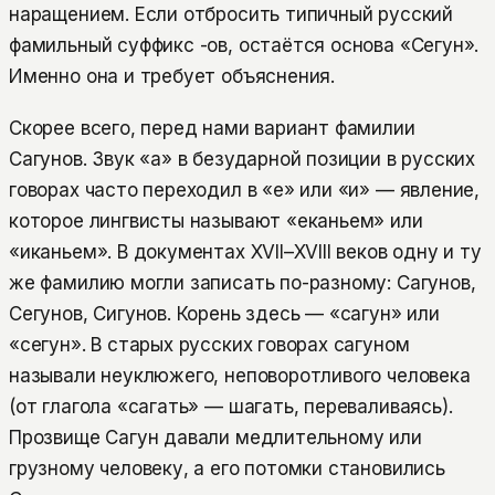
наращением. Если отбросить типичный русский
фамильный суффикс -ов, остаётся основа «Сегун».
Именно она и требует объяснения.
Скорее всего, перед нами вариант фамилии
Сагунов. Звук «а» в безударной позиции в русских
говорах часто переходил в «е» или «и» — явление,
которое лингвисты называют «еканьем» или
«иканьем». В документах XVII–XVIII веков одну и ту
же фамилию могли записать по-разному: Сагунов,
Сегунов, Сигунов. Корень здесь — «сагун» или
«сегун». В старых русских говорах сагуном
называли неуклюжего, неповоротливого человека
(от глагола «сагать» — шагать, переваливаясь).
Прозвище Сагун давали медлительному или
грузному человеку, а его потомки становились