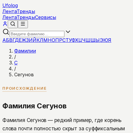
Ufolog
Лента
Тренды
Лента
Тренды
Сервисы
А
Б
В
Г
Д
Е
Ж
З
И
Й
К
Л
М
Н
О
П
Р
С
Т
У
Ф
Х
Ц
Ч
Ш
Щ
Ы
Э
Ю
Я
Фамилии
/
С
/
Сегунов
ПРОИСХОЖДЕНИЕ
Фамилия Сегунов
Фамилия Сегунов — редкий пример, где корень
слова почти полностью скрыт за суффиксальным