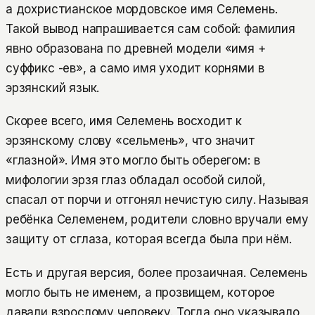
а дохристианское мордовское имя Селемень.
Такой вывод напрашивается сам собой: фамилия
явно образована по древней модели «имя +
суффикс -ев», а само имя уходит корнями в
эрзянский язык.
Скорее всего, имя Селемень восходит к
эрзянскому слову «сельмень», что значит
«глазной». Имя это могло быть оберегом: в
мифологии эрзя глаз обладал особой силой,
спасал от порчи и отгонял нечистую силу. Называя
ребёнка Селеменем, родители словно вручали ему
защиту от сглаза, которая всегда была при нём.
Есть и другая версия, более прозаичная. Селемень
могло быть не именем, а прозвищем, которое
давали взрослому человеку. Тогда оно указывало