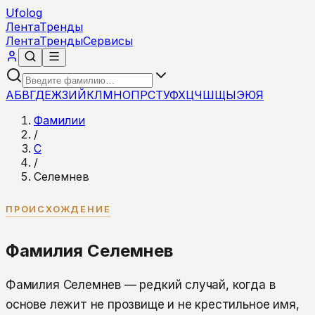
Ufolog
Лента
Тренды
Лента
Тренды
Сервисы
А
Б
В
Г
Д
Е
Ж
З
И
Й
К
Л
М
Н
О
П
Р
С
Т
У
Ф
Х
Ц
Ч
Ш
Щ
Ы
Э
Ю
Я
Фамилии
/
С
/
Селемнев
ПРОИСХОЖДЕНИЕ
Фамилия Селемнев
Фамилия Селемнев — редкий случай, когда в
основе лежит не прозвище и не крестильное имя,