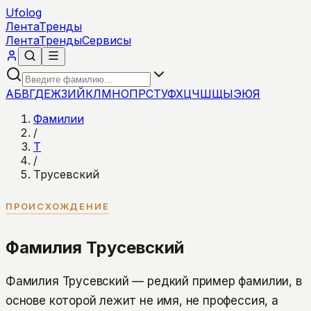
Ufolog
Лента
Тренды
Лента
Тренды
Сервисы
А
Б
В
Г
Д
Е
Ж
З
И
Й
К
Л
М
Н
О
П
Р
С
Т
У
Ф
Х
Ц
Ч
Ш
Щ
Ы
Э
Ю
Я
Фамилии
/
Т
/
Трусевский
ПРОИСХОЖДЕНИЕ
Фамилия Трусевский
Фамилия Трусевский — редкий пример фамилии, в
основе которой лежит не имя, не профессия, а