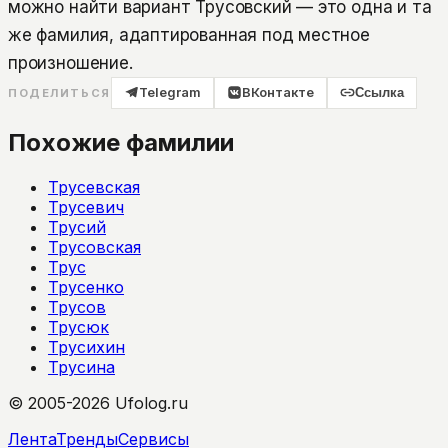
можно найти вариант Трусовский — это одна и та
же фамилия, адаптированная под местное
произношение.
Telegram
ВКонтакте
Ссылка
ПОДЕЛИТЬСЯ
Похожие фамилии
Трусевская
Трусевич
Трусий
Трусовская
Трус
Трусенко
Трусов
Трусюк
Трусихин
Трусина
© 2005-2026 Ufolog.ru
Лента
Тренды
Сервисы