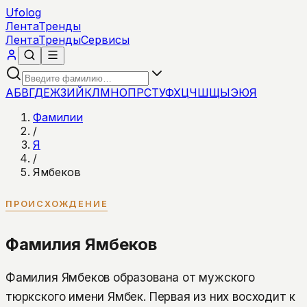
Ufolog
Лента
Тренды
Лента
Тренды
Сервисы
А
Б
В
Г
Д
Е
Ж
З
И
Й
К
Л
М
Н
О
П
Р
С
Т
У
Ф
Х
Ц
Ч
Ш
Щ
Ы
Э
Ю
Я
Фамилии
/
Я
/
Ямбеков
ПРОИСХОЖДЕНИЕ
Фамилия Ямбеков
Фамилия Ямбеков образована от мужского
тюркского имени Ямбек. Первая из них восходит к