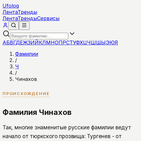
Ufolog
Лента
Тренды
Лента
Тренды
Сервисы
А
Б
В
Г
Д
Е
Ж
З
И
Й
К
Л
М
Н
О
П
Р
С
Т
У
Ф
Х
Ц
Ч
Ш
Щ
Ы
Э
Ю
Я
Фамилии
/
Ч
/
Чинахов
ПРОИСХОЖДЕНИЕ
Фамилия Чинахов
Так, многие знаменитые русские фамилии ведут
начало от тюркского прозвища: Тургенев - от