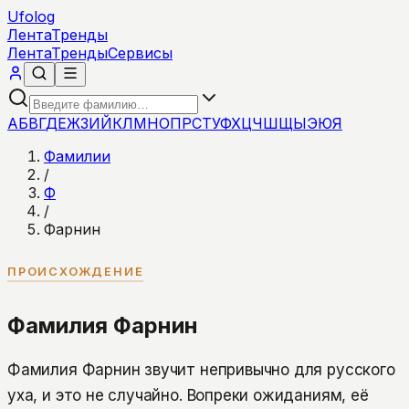
Ufolog
Лента
Тренды
Лента
Тренды
Сервисы
А
Б
В
Г
Д
Е
Ж
З
И
Й
К
Л
М
Н
О
П
Р
С
Т
У
Ф
Х
Ц
Ч
Ш
Щ
Ы
Э
Ю
Я
Фамилии
/
Ф
/
Фарнин
ПРОИСХОЖДЕНИЕ
Фамилия Фарнин
Фамилия Фарнин звучит непривычно для русского
уха, и это не случайно. Вопреки ожиданиям, её