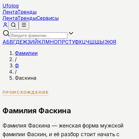
Ufolog
Лента
Тренды
Лента
Тренды
Сервисы
А
Б
В
Г
Д
Е
Ж
З
И
Й
К
Л
М
Н
О
П
Р
С
Т
У
Ф
Х
Ц
Ч
Ш
Щ
Ы
Э
Ю
Я
Фамилии
/
Ф
/
Фаскина
ПРОИСХОЖДЕНИЕ
Фамилия Фаскина
Фамилия Фаскина — женская форма мужской
фамилии Фаскин, и её разбор стоит начать с