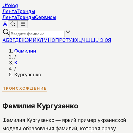
Ufolog
Лента
Тренды
Лента
Тренды
Сервисы
А
Б
В
Г
Д
Е
Ж
З
И
Й
К
Л
М
Н
О
П
Р
С
Т
У
Ф
Х
Ц
Ч
Ш
Щ
Ы
Э
Ю
Я
Фамилии
/
К
/
Кургузенко
ПРОИСХОЖДЕНИЕ
Фамилия Кургузенко
Фамилия Кургузенко — яркий пример украинской
модели образования фамилий, которая сразу