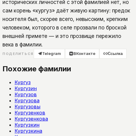
исторических личностей с этой фамилией нет, но
сам корень «кургуз» даёт живую картину: предок
носителя был, скорее всего, невысоким, крепким
человеком, которого в селе прозвали по броской
внешней примете — и это прозвище пережило
века в фамилии.
Telegram
ВКонтакте
Ссылка
ПОДЕЛИТЬСЯ
Похожие фамилии
Кургуз
Кургузин
Кургузов
Кургузова
Кургузовы
Кургузенков
Кургузенкова
Кургузкин
Кургузкина