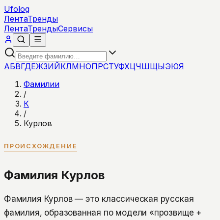
Ufolog
Лента
Тренды
Лента
Тренды
Сервисы
А
Б
В
Г
Д
Е
Ж
З
И
Й
К
Л
М
Н
О
П
Р
С
Т
У
Ф
Х
Ц
Ч
Ш
Щ
Ы
Э
Ю
Я
Фамилии
/
К
/
Курлов
ПРОИСХОЖДЕНИЕ
Фамилия Курлов
Фамилия Курлов — это классическая русская
фамилия, образованная по модели «прозвище +