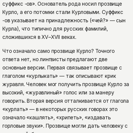
суффикс -ов». Основатель рода носил прозвище
Курло, а его потомки стали Курловыми. Суффикс
-ов указывает на принадлежность («чей?» — сын
Курла), что типично для русских фамилий,
сложившихся в XV–XVII веках.
Что означало само прозвище Курло? Точного
ответа нет, но лингвисты предлагают две
основные версии. Первая связывает прозвище с
глаголом «курлыкать» — так описывают крик
журавля. Человек мог получить прозвище Курло за
высокий, «журавлиный» голос или за манеру
говорить. Вторая версия отталкивается от глагола
«курлать» — в некоторых русских говорах это
означало «кашлять», «хрипеть», «издавать
горловые звуки». Прозвище могли дать человеку с